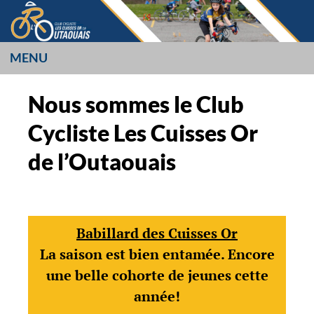
Aller
au
contenu
MENU
LES CUISSES OR
Nous sommes le Club
L’OUTAOUAIS
Cycliste Les Cuisses Or
de l’Outaouais
Babillard des Cuisses Or
La saison est bien entamée. Encore
une belle cohorte de jeunes cette
année!