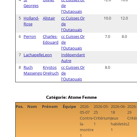
Georges
de
l'Outaouais
5
Holland-
Alistair
cc Cuisses Or
10.0
12.0
Rose
de
l'Outaouais
6
Perron
Charles-
cc Cuisses Or
7.0
8.0
Edouard
de
l'Outaouais
7
Lachapelle
Leon
Indépendant
Autre
8
Ruch
Krystos
cc Cuisses Or
8.0
Massengo
Orelruch
de
l'Outaouais
Catégorie: Atome Femme
Pos.
Nom
Prénom
Équipe
2026-
2026-05-
2026-06-
2026-
05-07
25
18
29
Contre-
Critérium
Jeux
Crité
la-
1
habiletés
2
montre
1
1