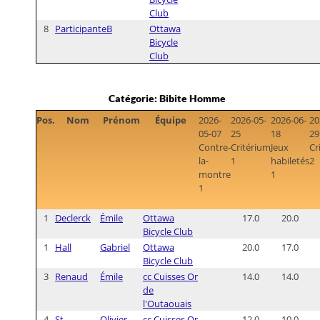
Club
8
Participante
B
Ottawa
Bicycle
Club
Catégorie: Bibite Homme
Pos.
Nom
Prénom
Équipe
2026-
2026-05-
2026-06-
20
05-07
25
18
29
Contre-
Critérium
Jeux
Cr
la-
1
habiletés
2
montre
1
1
1
Declerck
Émile
Ottawa
17.0
20.0
Bicycle Club
1
Hall
Gabriel
Ottawa
20.0
17.0
Bicycle Club
3
Renaud
Émile
cc Cuisses Or
14.0
14.0
de
l'Outaouais
4
St
Olivier
cc Cuisses Or
12.0
10.0