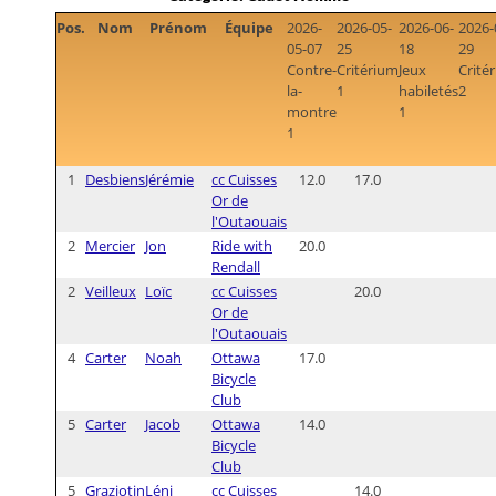
Pos.
Nom
Prénom
Équipe
2026-
2026-05-
2026-06-
2026-
05-07
25
18
29
Contre-
Critérium
Jeux
Crité
la-
1
habiletés
2
montre
1
1
1
Desbiens
Jérémie
cc Cuisses
12.0
17.0
Or de
l'Outaouais
2
Mercier
Jon
Ride with
20.0
Rendall
2
Veilleux
Loïc
cc Cuisses
20.0
Or de
l'Outaouais
4
Carter
Noah
Ottawa
17.0
Bicycle
Club
5
Carter
Jacob
Ottawa
14.0
Bicycle
Club
5
Graziotin
Léni
cc Cuisses
14.0