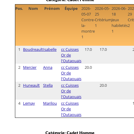
Pos.
Nom
Prénom
Équipe
2026-
2026-05-
2026-06-
202
05-07
25
18
29
Contre-
Critérium
Jeux
Cri
la-
1
habiletés
2
montre
1
1
1
Boudreault
Isabelle
cc Cuisses
17.0
17.0
Or de
l'Outaouais
2
Mercier
Anna
cc Cuisses
20.0
Or de
l'Outaouais
2
Huneault
Stella
cc Cuisses
20.0
Or de
l'Outaouais
4
Lemay
Marilou
cc Cuisses
Or de
l'Outaouais
Catégorie: Cadet Homme