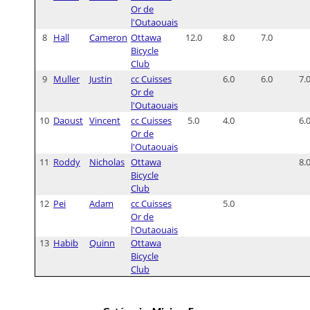
Or de
l'Outaouais
8
Hall
Cameron
Ottawa
12.0
8.0
7.0
Bicycle
Club
9
Muller
Justin
cc Cuisses
6.0
6.0
7.
Or de
l'Outaouais
10
Daoust
Vincent
cc Cuisses
5.0
4.0
6.
Or de
l'Outaouais
11
Roddy
Nicholas
Ottawa
8.
Bicycle
Club
12
Pei
Adam
cc Cuisses
5.0
Or de
l'Outaouais
13
Habib
Quinn
Ottawa
Bicycle
Club