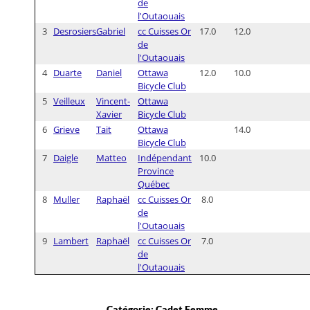
de
l'Outaouais
3
Desrosiers
Gabriel
cc Cuisses Or
17.0
12.0
de
l'Outaouais
4
Duarte
Daniel
Ottawa
12.0
10.0
Bicycle Club
5
Veilleux
Vincent-
Ottawa
Xavier
Bicycle Club
6
Grieve
Tait
Ottawa
14.0
Bicycle Club
7
Daigle
Matteo
Indépendant
10.0
Province
Québec
8
Muller
Raphaël
cc Cuisses Or
8.0
de
l'Outaouais
9
Lambert
Raphaël
cc Cuisses Or
7.0
de
l'Outaouais
Catégorie: Cadet Femme