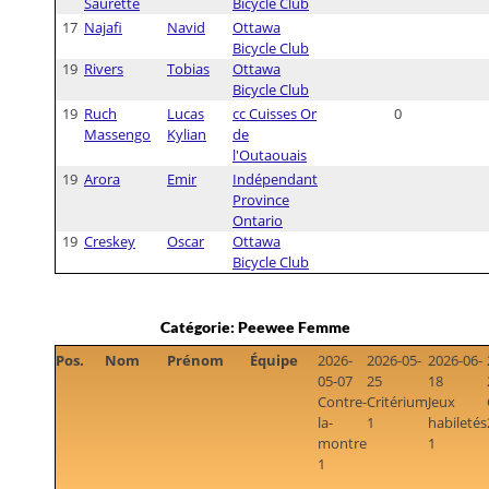
Saurette
Bicycle Club
17
Najafi
Navid
Ottawa
Bicycle Club
19
Rivers
Tobias
Ottawa
Bicycle Club
19
Ruch
Lucas
cc Cuisses Or
0
Massengo
Kylian
de
l'Outaouais
19
Arora
Emir
Indépendant
Province
Ontario
19
Creskey
Oscar
Ottawa
Bicycle Club
Catégorie: Peewee Femme
Pos.
Nom
Prénom
Équipe
2026-
2026-05-
2026-06-
05-07
25
18
Contre-
Critérium
Jeux
la-
1
habiletés
montre
1
1