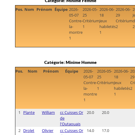
Catégorie: Minime Femme
Pos.
Nom
Prénom
Équipe
2026-
2026-05-
2026-06-
2026-06-
2
05-07
25
18
29
J
Contre-
Critérium
Jeux
Critérium
d
la-
1
habiletés
2
2
montre
1
1
Catégorie: Minime Homme
Pos.
Nom
Prénom
Équipe
2026-
2026-05-
2026-06-
20
05-07
25
18
29
Contre-
Critérium
Jeux
Cr
la-
1
habiletés
2
montre
1
1
1
Plante
William
cc Cuisses Or
20.0
20.0
de
l'Outaouais
2
Drolet
Olivier
cc Cuisses Or
14.0
17.0