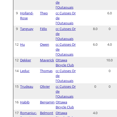
de
l'Outaouais
9
Holland-
Theo
cc Cuisses Or
6.0
Rose
de
l'Outaouais
9
Tanguay
Félix
cc Cuisses Or
8.0
0
de
l'Outaouais
12
Hu
Owen
cc Cuisses Or
6.0
4.0
de
l'Outaouais
12
Dekker
Maverick
Ottawa
10.0
Bicycle Club
14
Leduc
Thomas
cc Cuisses Or
0
de
l'Outaouais
15
Trudeau
Olivier
cc Cuisses Or
0
0
de
l'Outaouais
16
Habib
Benjamin
Ottawa
Bicycle Club
17
Romaniuc-
Belmont
Ottawa
4.0