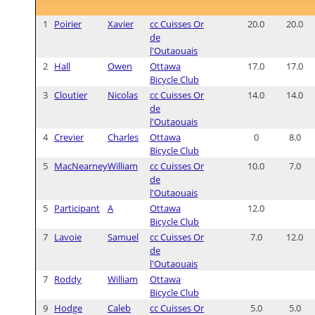
1
Poirier
Xavier
cc Cuisses Or
20.0
20.0
de
l'Outaouais
2
Hall
Owen
Ottawa
17.0
17.0
Bicycle Club
3
Cloutier
Nicolas
cc Cuisses Or
14.0
14.0
de
l'Outaouais
4
Crevier
Charles
Ottawa
0
8.0
Bicycle Club
5
MacNearney
William
cc Cuisses Or
10.0
7.0
de
l'Outaouais
5
Participant
A
Ottawa
12.0
Bicycle Club
7
Lavoie
Samuel
cc Cuisses Or
7.0
12.0
de
l'Outaouais
7
Roddy
William
Ottawa
Bicycle Club
9
Hodge
Caleb
cc Cuisses Or
5.0
5.0