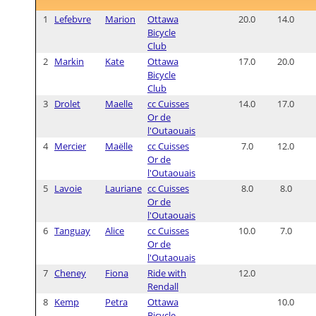
1
Lefebvre
Marion
Ottawa
20.0
14.0
Bicycle
Club
2
Markin
Kate
Ottawa
17.0
20.0
Bicycle
Club
3
Drolet
Maelle
cc Cuisses
14.0
17.0
Or de
l'Outaouais
4
Mercier
Maëlle
cc Cuisses
7.0
12.0
Or de
l'Outaouais
5
Lavoie
Lauriane
cc Cuisses
8.0
8.0
Or de
l'Outaouais
6
Tanguay
Alice
cc Cuisses
10.0
7.0
Or de
l'Outaouais
7
Cheney
Fiona
Ride with
12.0
Rendall
8
Kemp
Petra
Ottawa
10.0
Bicycle