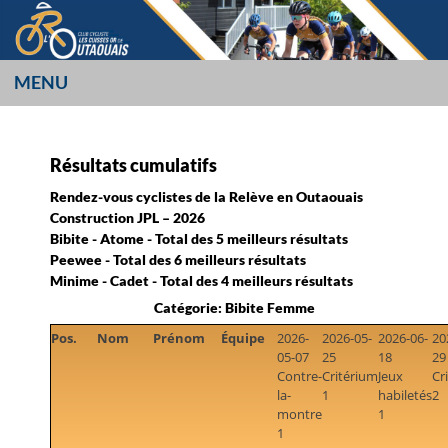
Aller
au
contenu
MENU
LES CUISSES OR
L’OUTAOUAIS
Résultats cumulatifs
Rendez-vous cyclistes de la Relève en Outaouais
Construction JPL – 2026
Bibite - Atome - Total des 5 meilleurs résultats
Peewee - Total des 6 meilleurs résultats
Minime - Cadet - Total des 4 meilleurs résultats
Catégorie: Bibite Femme
Pos.
Nom
Prénom
Équipe
2026-
2026-05-
2026-06-
20
05-07
25
18
29
Contre-
Critérium
Jeux
Cr
la-
1
habiletés
2
montre
1
1