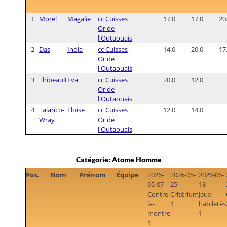
1
Morel
Magalie
cc Cuisses
17.0
17.0
20
Or de
l'Outaouais
2
Das
India
cc Cuisses
14.0
20.0
17
Or de
l'Outaouais
3
Thibeault
Eva
cc Cuisses
20.0
12.0
Or de
l'Outaouais
4
Talarico-
Eloise
cc Cuisses
12.0
14.0
Wray
Or de
l'Outaouais
Catégorie: Atome Homme
Pos.
Nom
Prénom
Équipe
2026-
2026-05-
2026-06-
05-07
25
18
Contre-
Critérium
Jeux
la-
1
habiletés
montre
1
1