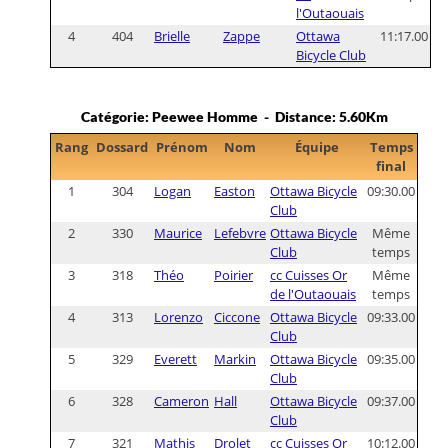
l'Outaouais
4
404
Brielle
Zappe
Ottawa
11:17.00
Bicycle Club
Catégorie: Peewee Homme - Distance: 5.60Km
Rang
Dossard
Prénom
Nom
Équipe
Temps
final
1
304
Logan
Easton
Ottawa Bicycle
09:30.00
Club
2
330
Maurice
Lefebvre
Ottawa Bicycle
Même
Club
temps
3
318
Théo
Poirier
cc Cuisses Or
Même
de l'Outaouais
temps
4
313
Lorenzo
Ciccone
Ottawa Bicycle
09:33.00
Club
5
329
Everett
Markin
Ottawa Bicycle
09:35.00
Club
6
328
Cameron
Hall
Ottawa Bicycle
09:37.00
Club
7
321
Mathis
Drolet
cc Cuisses Or
10:12.00