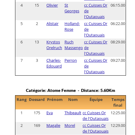
4
15
Olivier
St
cc Cuisses Or
06:15.00
Georges
de
l'Outaouais
5
2
Alistair
Holland-
cc Cuisses Or
06:22.00
Rose
de
l'Outaouais
6
13
Krystos
Ruch
cc Cuisses Or
08:29.00
Orelruch
Massengo
de
l'Outaouais
7
3
Charles-
Perron
cc Cuisses Or
09:27.00
Edouard
de
l'Outaouais
Catégorie: Atome Femme - Distance: 5.60Km
Rang
Dossard
Prénom
Nom
Équipe
Temps
final
1
175
Eva
Thibeault
cc Cuisses Or
12:25.00
de l'Outaouais
2
169
Magalie
Morel
cc Cuisses Or
12:29.00
de l'Outaouais