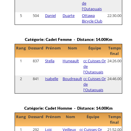
de
l'Outaouais
5
504
Daniel
Duarte
Ottawa
22:30.00
Bicycle Club
Catégorie: Cadet Femme - Distance: 14.00Km
Rang
Dossard
Prénom
Nom
Équipe
Temps
final
1
837
Stella
Huneault
cc Cuisses Or
24:26.00
de
l'Outaouais
2
841
Isabelle
Boudreault
cc Cuisses Or
24:46.00
de
l'Outaouais
Catégorie: Cadet Homme - Distance: 14.00Km
Rang
Dossard
Prénom
Nom
Équipe
Temps
final
1
292
Loïc
Veilleux
cc Cuisses Or
21:52.00