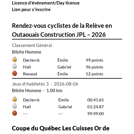
Licence d'événement/Day license
Lien pour s'inscrire
Rendez-vous cyclistes de la Relève en
Outaouais Construction JPL – 2026
Classement Général
Bibite Homme
Declerck
Émile
99 points
Hall
Gabriel
96 points
Renaud
Émile
52 points
Jeux d\'habiletés 3 - 2026-08-06
Bibite Homme - 1.00 km
Declerck
Émile
00:41.65
Hall
Gabriel
01:24.87
---
---
99:99.00
Coupe du Québec Les Cuisses Or de