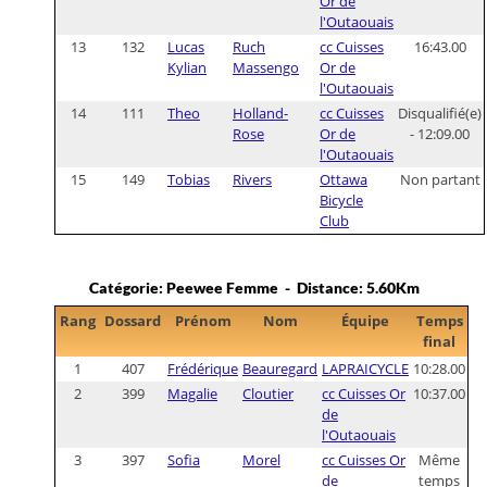
Or de
l'Outaouais
13
132
Lucas
Ruch
cc Cuisses
16:43.00
Kylian
Massengo
Or de
l'Outaouais
14
111
Theo
Holland-
cc Cuisses
Disqualifié(e)
Rose
Or de
- 12:09.00
l'Outaouais
15
149
Tobias
Rivers
Ottawa
Non partant
Bicycle
Club
Catégorie: Peewee Femme - Distance: 5.60Km
Rang
Dossard
Prénom
Nom
Équipe
Temps
final
1
407
Frédérique
Beauregard
LAPRAICYCLE
10:28.00
2
399
Magalie
Cloutier
cc Cuisses Or
10:37.00
de
l'Outaouais
3
397
Sofia
Morel
cc Cuisses Or
Même
de
temps