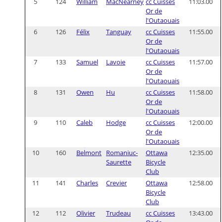
5
124
William
MacNearney
cc Cuisses
11:03.00
Or de
l'Outaouais
6
126
Félix
Tanguay
cc Cuisses
11:55.00
Or de
l'Outaouais
7
133
Samuel
Lavoie
cc Cuisses
11:57.00
Or de
l'Outaouais
8
131
Owen
Hu
cc Cuisses
11:58.00
Or de
l'Outaouais
9
110
Caleb
Hodge
cc Cuisses
12:00.00
Or de
l'Outaouais
10
160
Belmont
Romaniuc-
Ottawa
12:35.00
Saurette
Bicycle
Club
11
141
Charles
Crevier
Ottawa
12:58.00
Bicycle
Club
12
112
Olivier
Trudeau
cc Cuisses
13:43.00