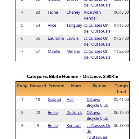
de l'Outaouais
4
83
Fiona
Cheney
Ride with
06:43.00
Rendall
5
54
Alice
Tanguay
cc Cuisses Or
07:18.00
de l'Outaouais
6
56
Lauriane
Lavoie
cc Cuisses Or
07:27.00
de l'Outaouais
7
57
Maëlle
Mercier
cc Cuisses Or
11:32.00
de l'Outaouais
Catégorie: Bibite Homme - Distance: 2.80Km
Rang
Dossard
Prénom
Nom
Équipe
Temps
final
1
18
Gabriel
Hall
Ottawa
05:41.00
Bicycle Club
2
78
Émile
Declerck
Ottawa
06:10.00
Bicycle Club
3
9
Émile
Renaud
cc Cuisses Or
06:13.00
de
l'Outaouais