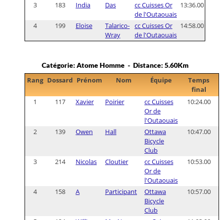
3
183
India
Das
cc Cuisses Or
13:36.00
de l'Outaouais
4
199
Eloise
Talarico-
cc Cuisses Or
14:58.00
Wray
de l'Outaouais
Catégorie: Atome Homme - Distance: 5.60Km
Rang
Dossard
Prénom
Nom
Équipe
Temps
final
1
117
Xavier
Poirier
cc Cuisses
10:24.00
Or de
l'Outaouais
2
139
Owen
Hall
Ottawa
10:47.00
Bicycle
Club
3
214
Nicolas
Cloutier
cc Cuisses
10:53.00
Or de
l'Outaouais
4
158
A
Participant
Ottawa
10:57.00
Bicycle
Club