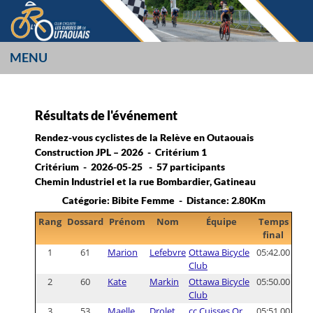
Aller
au
contenu
MENU
LES CUISSES OR
L’OUTAOUAIS
Résultats de l'événement
Rendez-vous cyclistes de la Relève en Outaouais
Construction JPL – 2026 - Critérium 1
Critérium - 2026-05-25 - 57 participants
Chemin Industriel et la rue Bombardier, Gatineau
Catégorie: Bibite Femme - Distance: 2.80Km
Rang
Dossard
Prénom
Nom
Équipe
Temps
final
1
61
Marion
Lefebvre
Ottawa Bicycle
05:42.00
Club
2
60
Kate
Markin
Ottawa Bicycle
05:50.00
Club
3
53
Maelle
Drolet
cc Cuisses Or
05:51.00