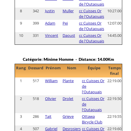
de l'Outaouais
8
342
Justin
Muller
cc Cuisses Or
10:27.00
de l'Outaouais
9
399
Adam
Pei
cc Cuisses Or
12:07.00
de l'Outaouais
10
331
Vincent
Daoust
cc Cuisses Or
14:45.00
de l'Outaouais
Catégorie: Minime Homme - Distance: 14.00Km
Rang
Dossard
Prénom
Nom
Équipe
Temps
final
1
517
William
Plante
cc Cuisses Or
22:19.00
de
l'Outaouais
2
518
Olivier
Drolet
cc Cuisses Or
22:19.50
de
l'Outaouais
3
286
Tait
Grieve
Ottawa
22:19.55
Bicycle Club
4
507
Gabriel
Desrosiers
cc Cuisses Or
22:19.60