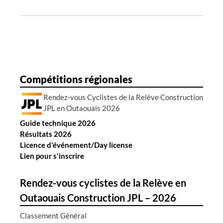
e
s
a
r
t
i
Compétitions régionales
c
Rendez-vous Cyclistes de la Relève Construction
l
JPL en Outaouais 2026
e
Guide technique 2026
s
Résultats 2026
Licence d'événement/Day license
Lien pour s'inscrire
Rendez-vous cyclistes de la Relève en
Outaouais Construction JPL – 2026
Classement Général