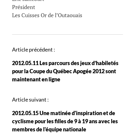
Président
Les Cuisses Or de l’Outaouais
N
Article précédent :
a
2012.05.11 Les parcours des jeux d’habiletés
v
pour la Coupe du Québec Apogée 2012 sont
i
maintenant en ligne
g
a
t
Article suivant :
i
2012.05.15 Une matinée d'inspiration et de
o
cyclisme pour les filles de 9 à 19 ans avec les
n
membres de l'équipe nationale
d