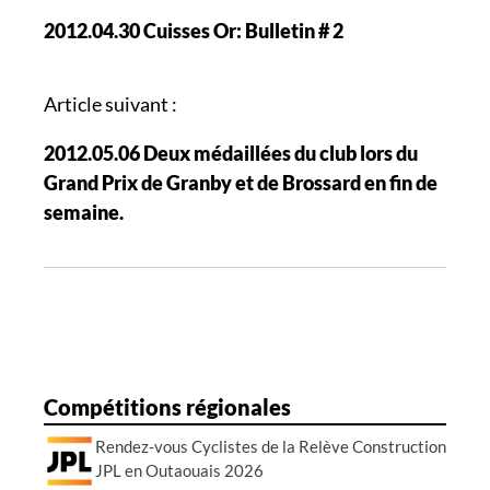
a
2012.04.30 Cuisses Or: Bulletin # 2
v
i
g
Article suivant :
a
2012.05.06 Deux médaillées du club lors du
t
Grand Prix de Granby et de Brossard en fin de
i
semaine.
o
n
d
e
s
a
r
Compétitions régionales
t
Rendez-vous Cyclistes de la Relève Construction
i
JPL en Outaouais 2026
c