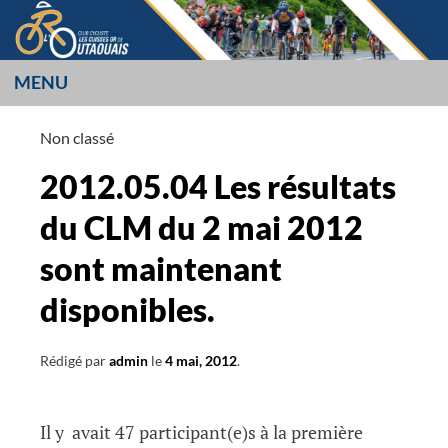
Aller
au
contenu
MENU
LES CUISSES OR
Non classé
L’OUTAOUAIS
2012.05.04 Les résultats
du CLM du 2 mai 2012
sont maintenant
disponibles.
Rédigé par
admin
le
4 mai, 2012
.
Il y avait 47 participant(e)s à la première