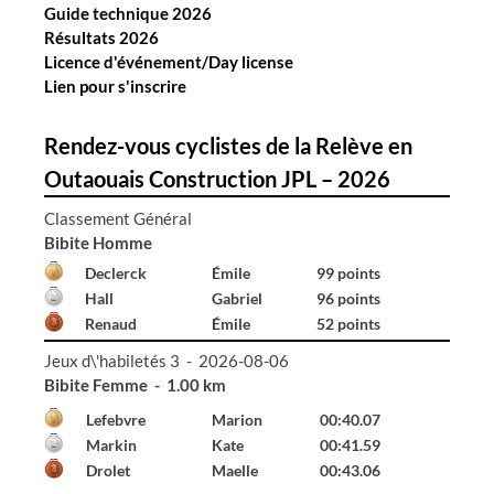
Guide technique 2026
l
Résultats 2026
e
Licence d'événement/Day license
s
Lien pour s'inscrire
Rendez-vous cyclistes de la Relève en
Outaouais Construction JPL – 2026
Classement Général
Bibite Homme
Declerck
Émile
99 points
Hall
Gabriel
96 points
Renaud
Émile
52 points
Jeux d\'habiletés 3 - 2026-08-06
Bibite Femme - 1.00 km
Lefebvre
Marion
00:40.07
Markin
Kate
00:41.59
Drolet
Maelle
00:43.06