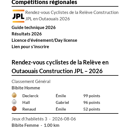
Compétitions régionales
r
Rendez-vous Cyclistes de la Relève Construction
t
JPL en Outaouais 2026
i
Guide technique 2026
c
Résultats 2026
l
Licence d'événement/Day license
e
Lien pour s'inscrire
s
Rendez-vous cyclistes de la Relève en
Outaouais Construction JPL – 2026
Classement Général
Bibite Homme
Declerck
Émile
99 points
Hall
Gabriel
96 points
Renaud
Émile
52 points
Jeux d\'habiletés 3 - 2026-08-06
Bibite Homme - 1.00 km