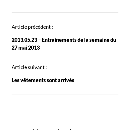
N
Article précédent :
a
2013.05.23 – Entrainements de la semaine du
v
27 mai 2013
i
g
a
Article suivant :
t
Les vêtements sont arrivés
i
o
n
d
e
s
a