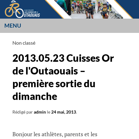
Aller
au
contenu
MENU
LES CUISSES OR
Non classé
L’OUTAOUAIS
2013.05.23 Cuisses Or
de l'Outaouais –
première sortie du
dimanche
Rédigé par
admin
le
24 mai, 2013
.
Bonjour les athlètes, parents et les