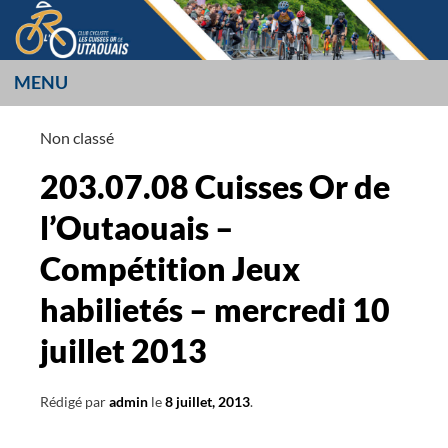
Aller
au
contenu
MENU
LES CUISSES OR
Non classé
L’OUTAOUAIS
203.07.08 Cuisses Or de
l’Outaouais –
Compétition Jeux
habilietés – mercredi 10
juillet 2013
Rédigé par
admin
le
8 juillet, 2013
.