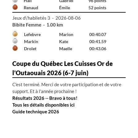
Hall
Gabriel
96 points
Renaud
Émile
52 points
Jeux d\'habiletés 3 - 2026-08-06
Bibite Homme - 1.00 km
Declerck
Émile
00:41.65
Hall
Gabriel
01:24.87
---
---
99:99.00
Coupe du Québec Les Cuisses Or de
l’Outaouais 2026 (6-7 juin)
C'est terminé. Merci de votre participation et de votre
support. Et à l'année prochaine !
Résultats 2026 -- Bravo à tous!
Tous les détails disponibles ici
Guide technique 2026