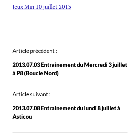
Jeux Min 10 juillet 2013
N
Article précédent :
a
2013.07.03 Entrainement du Mercredi 3 juillet
v
à P8 (Boucle Nord)
i
g
a
Article suivant :
t
2013.07.08 Entrainement du lundi 8 juillet à
i
Asticou
o
n
d