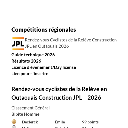
e
s
a
r
Compétitions régionales
t
Rendez-vous Cyclistes de la Relève Construction
i
JPL en Outaouais 2026
c
Guide technique 2026
l
Résultats 2026
e
Licence d'événement/Day license
s
Lien pour s'inscrire
Rendez-vous cyclistes de la Relève en
Outaouais Construction JPL – 2026
Classement Général
Bibite Homme
Declerck
Émile
99 points