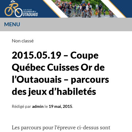
Aller
au
contenu
MENU
LES CUISSES OR
Non classé
L’OUTAOUAIS
2015.05.19 – Coupe
Québec Cuisses Or de
l’Outaouais – parcours
des jeux d’habiletés
Rédigé par
admin
le
19 mai, 2015
.
Les parcours pour l’épreuve ci-dessus sont