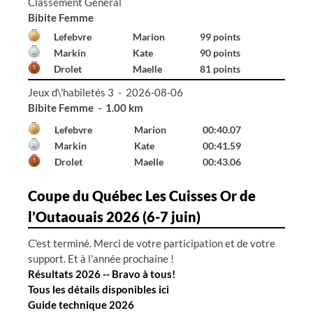
Classement Général
Bibite Homme
Declerck
Émile
99 points
Hall
Gabriel
96 points
Renaud
Émile
52 points
Jeux d\'habiletés 3 - 2026-08-06
Bibite Femme - 1.00 km
Lefebvre
Marion
00:40.07
Markin
Kate
00:41.59
Drolet
Maelle
00:43.06
Coupe du Québec Les Cuisses Or de
l’Outaouais 2026 (6-7 juin)
C'est terminé. Merci de votre participation et de votre
support. Et à l'année prochaine !
Résultats 2026 -- Bravo à tous!
Tous les détails disponibles ici
Guide technique 2026