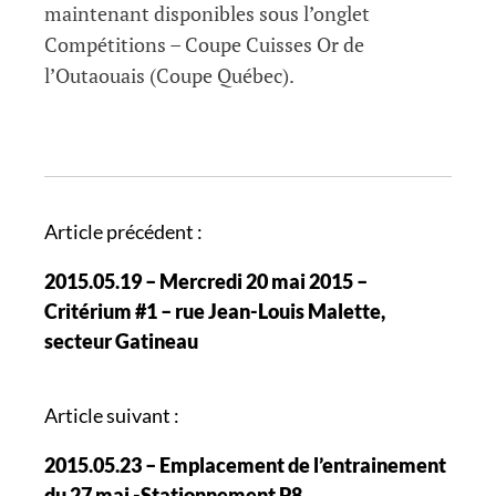
maintenant disponibles sous l’onglet
Compétitions – Coupe Cuisses Or de
l’Outaouais (Coupe Québec).
N
Article précédent :
a
2015.05.19 – Mercredi 20 mai 2015 –
v
Critérium #1 – rue Jean-Louis Malette,
i
secteur Gatineau
g
a
t
Article suivant :
i
2015.05.23 – Emplacement de l’entrainement
o
du 27 mai -Stationnement P8