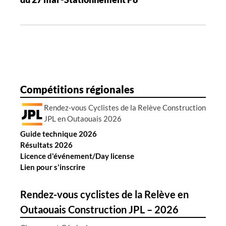
n
d
e
s
a
r
t
Compétitions régionales
i
Rendez-vous Cyclistes de la Relève Construction
c
JPL en Outaouais 2026
l
Guide technique 2026
e
Résultats 2026
s
Licence d'événement/Day license
Lien pour s'inscrire
Rendez-vous cyclistes de la Relève en
Outaouais Construction JPL – 2026