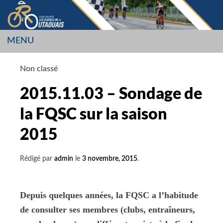
Aller
au
contenu
MENU
LES CUISSES OR
Non classé
L’OUTAOUAIS
2015.11.03 – Sondage de
la FQSC sur la saison
2015
Rédigé par
admin
le
3 novembre, 2015
.
Depuis quelques années, la FQSC a l’habitude
de consulter ses membres (clubs, entraîneurs,