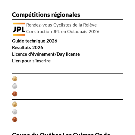
s
a
Compétitions régionales
r
t
Rendez-vous Cyclistes de la Relève
Construction JPL en Outaouais 2026
i
c
Guide technique 2026
Résultats 2026
l
Licence d'événement/Day license
e
Lien pour s'inscrire
s