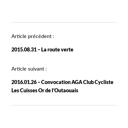
N
Article précédent :
a
2015.08.31 – La route verte
v
i
g
Article suivant :
a
2016.01.26 – Convocation AGA Club Cycliste
t
i
Les Cuisses Or de l’Outaouais
o
n
d
e