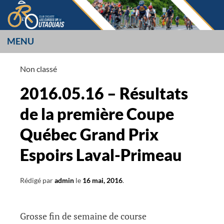
Aller
au
contenu
MENU
LES CUISSES OR
Non classé
L’OUTAOUAIS
2016.05.16 – Résultats
de la première Coupe
Québec Grand Prix
Espoirs Laval-Primeau
Rédigé par
admin
le
16 mai, 2016
.
Grosse fin de semaine de course