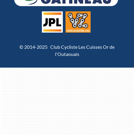
© 2014-2025 Club Cycliste Les Cuisses Or de
l'Outaouais