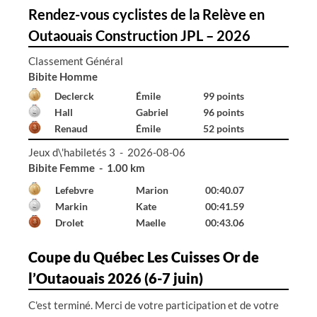
Rendez-vous cyclistes de la Relève en
Outaouais Construction JPL – 2026
Classement Général
Bibite Homme
Declerck
Émile
99 points
Hall
Gabriel
96 points
Renaud
Émile
52 points
Jeux d\'habiletés 3 - 2026-08-06
Bibite Homme - 1.00 km
Declerck
Émile
00:41.65
Hall
Gabriel
01:24.87
---
---
99:99.00
Coupe du Québec Les Cuisses Or de
l’Outaouais 2026 (6-7 juin)
C'est terminé. Merci de votre participation et de votre