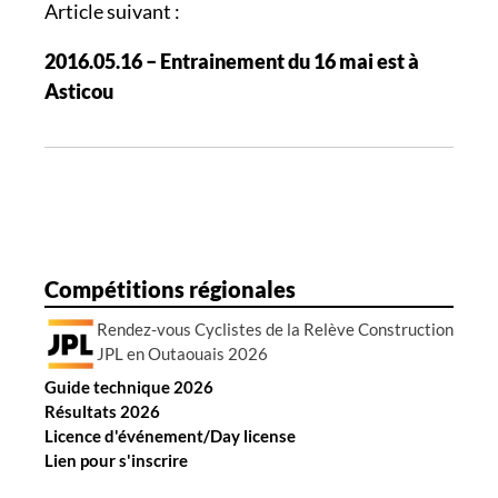
g
Article suivant :
a
2016.05.16 – Entrainement du 16 mai est à
t
Asticou
i
o
n
d
e
s
a
Compétitions régionales
r
Rendez-vous Cyclistes de la Relève Construction
t
JPL en Outaouais 2026
i
Guide technique 2026
c
Résultats 2026
l
Licence d'événement/Day license
e
Lien pour s'inscrire
s