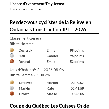
l
Licence d'événement/Day license
e
Lien pour s'inscrire
s
Rendez-vous cyclistes de la Relève en
Outaouais Construction JPL – 2026
Classement Général
Bibite Homme
Declerck
Émile
99 points
Hall
Gabriel
96 points
Renaud
Émile
52 points
Jeux d\'habiletés 3 - 2026-08-06
Bibite Femme - 1.00 km
Lefebvre
Marion
00:40.07
Markin
Kate
00:41.59
Drolet
Maelle
00:43.06
Coupe du Québec Les Cuisses Or de