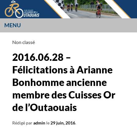
Aller
au
contenu
MENU
LES CUISSES OR
Non classé
L’OUTAOUAIS
2016.06.28 –
Félicitations à Arianne
Bonhomme ancienne
membre des Cuisses Or
de l’Outaouais
Rédigé par
admin
le
29 juin, 2016
.