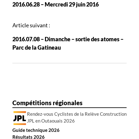
2016.06.28 – Mercredi 29 juin 2016
v
i
g
Article suivant :
a
2016.07.08 – Dimanche – sortie des atomes –
t
Parc de la Gatineau
i
o
n
d
e
s
a
Compétitions régionales
r
Rendez-vous Cyclistes de la Relève Construction
t
JPL en Outaouais 2026
i
Guide technique 2026
c
Résultats 2026