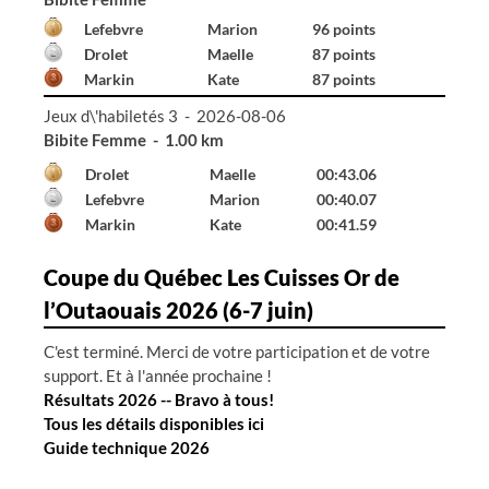
Declerck
Émile
99 points
Hall
Gabriel
96 points
Renaud
Émile
52 points
Jeux d\'habiletés 3 - 2026-08-06
Bibite Femme - 1.00 km
Drolet
Maelle
00:43.06
Lefebvre
Marion
00:40.07
Markin
Kate
00:41.59
Coupe du Québec Les Cuisses Or de
l’Outaouais 2026 (6-7 juin)
C'est terminé. Merci de votre participation et de votre
support. Et à l'année prochaine !
Résultats 2026 -- Bravo à tous!
Tous les détails disponibles ici
Guide technique 2026