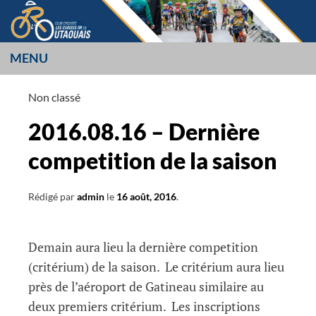
Aller
au
contenu
MENU
LES CUISSES OR
Non classé
L’OUTAOUAIS
2016.08.16 – Dernière
competition de la saison
Rédigé par
admin
le
16 août, 2016
.
Demain aura lieu la dernière competition
(critérium) de la saison. Le critérium aura lieu
près de l’aéroport de Gatineau similaire au
deux premiers critérium. Les inscriptions