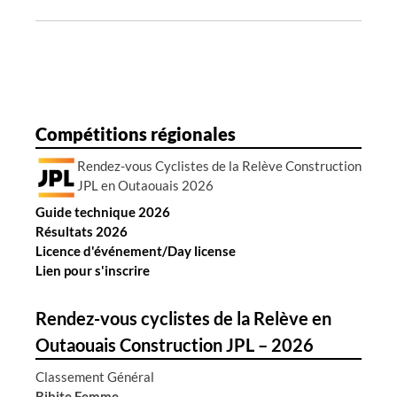
n
d
e
s
a
r
Compétitions régionales
t
Rendez-vous Cyclistes de la Relève Construction
i
JPL en Outaouais 2026
c
Guide technique 2026
l
Résultats 2026
e
Licence d'événement/Day license
s
Lien pour s'inscrire
Rendez-vous cyclistes de la Relève en
Outaouais Construction JPL – 2026
Classement Général
Bibite Homme