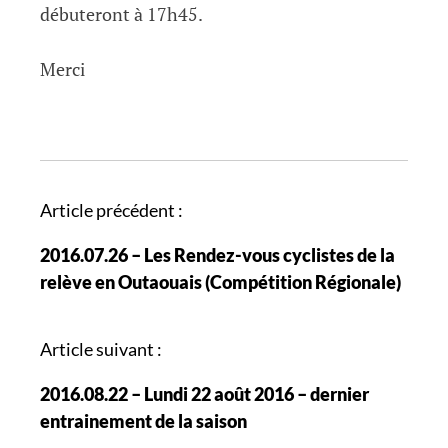
débuteront à 17h45.
Merci
N
Article précédent :
a
2016.07.26 – Les Rendez-vous cyclistes de la
v
relève en Outaouais (Compétition Régionale)
i
g
a
Article suivant :
t
2016.08.22 – Lundi 22 août 2016 – dernier
i
entrainement de la saison
o