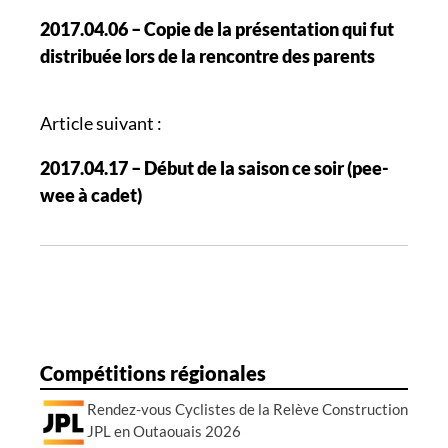
a
2017.04.06 – Copie de la présentation qui fut
v
distribuée lors de la rencontre des parents
i
g
a
Article suivant :
t
2017.04.17 – Début de la saison ce soir (pee-
i
wee à cadet)
o
n
d
e
s
a
r
Compétitions régionales
t
Rendez-vous Cyclistes de la Relève Construction
i
JPL en Outaouais 2026
c