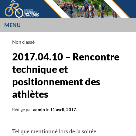
Aller
au
contenu
MENU
LES CUISSES OR
Non classé
L’OUTAOUAIS
2017.04.10 – Rencontre
technique et
positionnement des
athlètes
Rédigé par
admin
le
11 avril, 2017
.
Tel que mentionné lors de la soirée