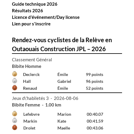
Guide technique 2026
l
Résultats 2026
e
Licence d'événement/Day license
s
Lien pour s'inscrire
Rendez-vous cyclistes de la Relève en
Outaouais Construction JPL – 2026
Classement Général
Bibite Homme
Declerck
Émile
99 points
Hall
Gabriel
96 points
Renaud
Émile
52 points
Jeux d\'habiletés 3 - 2026-08-06
Bibite Femme - 1.00 km
Lefebvre
Marion
00:40.07
Markin
Kate
00:41.59
Drolet
Maelle
00:43.06