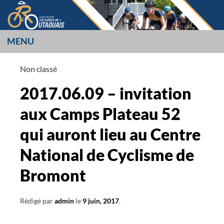
Aller
au
contenu
MENU
LES CUISSES OR
Non classé
L’OUTAOUAIS
2017.06.09 – invitation
aux Camps Plateau 52
qui auront lieu au Centre
National de Cyclisme de
Bromont
Rédigé par
admin
le
9 juin, 2017
.