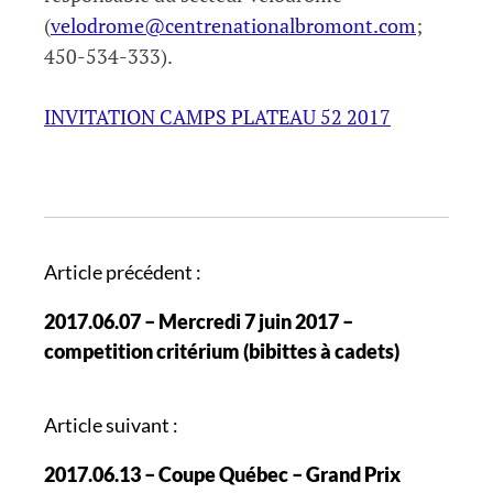
(
velodrome@centrenationalbromont.com
;
450-534-333).
INVITATION CAMPS PLATEAU 52 2017
N
Article précédent :
a
2017.06.07 – Mercredi 7 juin 2017 –
v
competition critérium (bibittes à cadets)
i
g
a
Article suivant :
t
2017.06.13 – Coupe Québec – Grand Prix
i