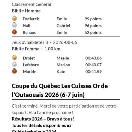
Classement Général
Bibite Homme
Declerck
Émile
99 points
Hall
Gabriel
96 points
Renaud
Émile
52 points
Jeux d\'habiletés 3 - 2026-08-06
Bibite Homme - 1.00 km
Declerck
Émile
00:41.65
Hall
Gabriel
01:24.87
---
---
99:99.00
Coupe du Québec Les Cuisses Or de
l’Outaouais 2026 (6-7 juin)
C'est terminé. Merci de votre participation et de votre
support. Et à l'année prochaine !
Résultats 2026 -- Bravo à tous!
Tous les détails disponibles ici
Guide technique 2026