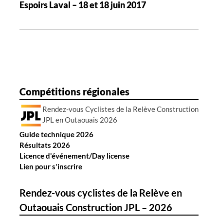
Espoirs Laval – 18 et 18 juin 2017
o
n
d
e
s
a
r
Compétitions régionales
t
Rendez-vous Cyclistes de la Relève Construction
i
JPL en Outaouais 2026
c
Guide technique 2026
l
Résultats 2026
e
Licence d'événement/Day license
s
Lien pour s'inscrire
Rendez-vous cyclistes de la Relève en
Outaouais Construction JPL – 2026