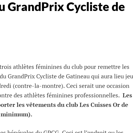
u GrandPrix Cycliste de
rois athlètes féminines du club pour remettre les
du GrandPrix Cycliste de Gatineau qui aura lieu je
dredi (contre-la-montre). Ceci serait une occasion
contre des athlètes féminines professionnelles.
Les
porter les vêtements du club Les Cuisses Or de
u minimum).
des bénévoles du GPCG. Ceci est l’endroit ou les