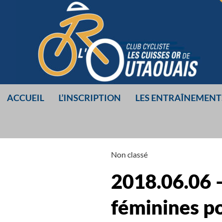
Aller
au
contenu
ACCUEIL
L’INSCRIPTION
LES ENTRAÎNEMENT
LES CUISSES O
Non classé
DE L’OUTAOUA
2018.06.06 –
féminines po