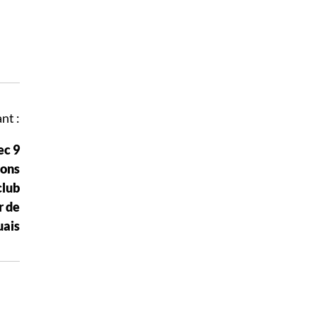
nt :
ec 9
ions
club
r de
uais