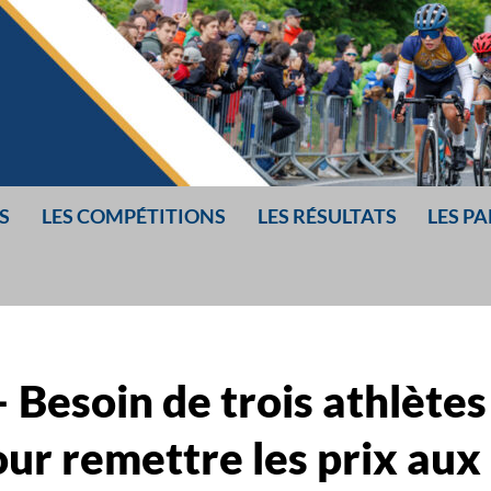
S
LES COMPÉTITIONS
LES RÉSULTATS
LES P
R
IS
 Besoin de trois athlètes
ur remettre les prix aux