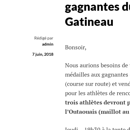
gagnantes d
Gatineau
Rédigé par
admin
Bonsoir,
7 juin, 2018
Nous aurions besoins de t
médailles aux gagnantes 
(course sur route) et ven
pour les athlètes de ren
trois athlètes devront 
l’Outaouais (maillot a
Jeudi – 19h30 à la tente 