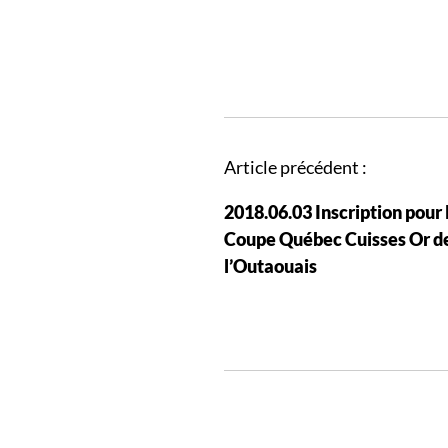
N
Article précédent :
a
2018.06.03 Inscription pour 
v
Coupe Québec Cuisses Or d
i
l’Outaouais
g
a
t
i
o
n
d