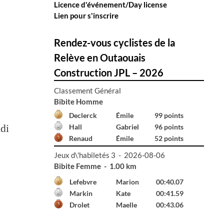
Licence d'événement/Day license
Lien pour s'inscrire
Rendez-vous cyclistes de la
Relève en Outaouais
Construction JPL – 2026
Classement Général
Bibite Homme
Declerck
Émile
99 points
udi
Hall
Gabriel
96 points
Renaud
Émile
52 points
Jeux d\'habiletés 3 - 2026-08-06
Bibite Homme - 1.00 km
Declerck
Émile
00:41.65
Hall
Gabriel
01:24.87
---
---
99:99.00