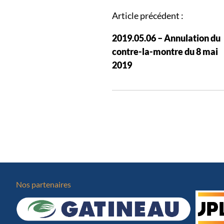
N
Article précédent :
a
2019.05.06 – Annulation du
v
contre-la-montre du 8 mai
i
2019
g
a
t
i
o
n
d
e
s
Nos partenaires
a
r
t