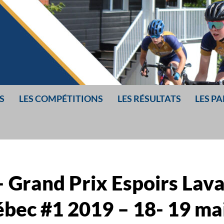
S
LES COMPÉTITIONS
LES RÉSULTATS
LES P
R
IS
 Grand Prix Espoirs Lava
bec #1 2019 – 18- 19 ma