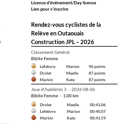
Licence d'événement/Day license
Lien pour s'inscrire
Rendez-vous cyclistes de la
r
Relève en Outaouais
n
Construction JPL – 2026
Classement Général
Bibite Homme
Declerck
Émile
99 points
Hall
Gabriel
96 points
Renaud
Émile
52 points
Jeux d\'habiletés 3 - 2026-08-06
Bibite Femme - 1.00 km
Drolet
Maelle
00:43.06
Lefebvre
Marion
00:40.07
Markin
Kate
00:41.59