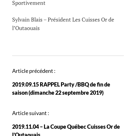
Sportivement
Sylvain Blais – Président Les Cuisses Or de
l’Outaouais
N
Article précédent :
a
2019.09.15 RAPPEL Party /BBQ de fin de
v
saison (dimanche 22 septembre 2019)
i
g
a
Article suivant :
t
2019.11.04 – La Coupe Québec Cuisses Or de
i
l’Outaouais