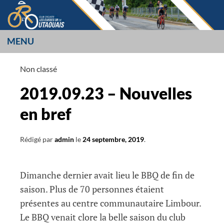
Aller
au
contenu
MENU
LES CUISSES OR
Non classé
L’OUTAOUAIS
2019.09.23 – Nouvelles
en bref
Rédigé par
admin
le
24 septembre, 2019
.
Dimanche dernier avait lieu le BBQ de fin de
saison. Plus de 70 personnes étaient
présentes au centre communautaire Limbour.
Le BBQ venait clore la belle saison du club