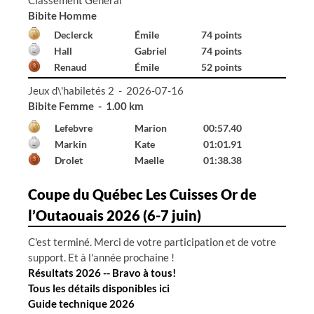
Bibite Homme
Declerck
Émile
74 points
Hall
Gabriel
74 points
Renaud
Émile
52 points
Jeux d\'habiletés 2 - 2026-07-16
Bibite Homme - 1.00 km
Declerck
Émile
01:10.53
Hall
Gabriel
02:04.02
Holland-Rose
Alistair
02:15.89
Coupe du Québec Les Cuisses Or de
l’Outaouais 2026 (6-7 juin)
C'est terminé. Merci de votre participation et de votre
support. Et à l'année prochaine !
Résultats 2026 -- Bravo à tous!
Tous les détails disponibles ici
Guide technique 2026