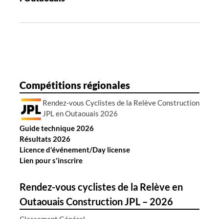
o
n
d
e
s
a
r
Compétitions régionales
t
Rendez-vous Cyclistes de la Relève Construction
i
JPL en Outaouais 2026
c
Guide technique 2026
l
Résultats 2026
e
Licence d'événement/Day license
s
Lien pour s'inscrire
Rendez-vous cyclistes de la Relève en
Outaouais Construction JPL – 2026
Classement Général