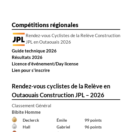
r
t
i
Compétitions régionales
c
Rendez-vous Cyclistes de la Relève Construction
l
JPL en Outaouais 2026
e
Guide technique 2026
s
Résultats 2026
Licence d'événement/Day license
Lien pour s'inscrire
Rendez-vous cyclistes de la Relève en
Outaouais Construction JPL – 2026
Classement Général
Bibite Homme
Declerck
Émile
99 points
Hall
Gabriel
96 points