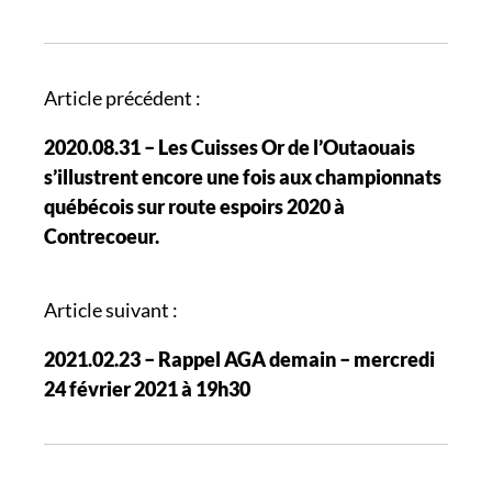
N
Article précédent :
a
2020.08.31 – Les Cuisses Or de l’Outaouais
v
s’illustrent encore une fois aux championnats
i
québécois sur route espoirs 2020 à
g
Contrecoeur.
a
t
i
Article suivant :
o
2021.02.23 – Rappel AGA demain – mercredi
n
24 février 2021 à 19h30
d
e
s
a