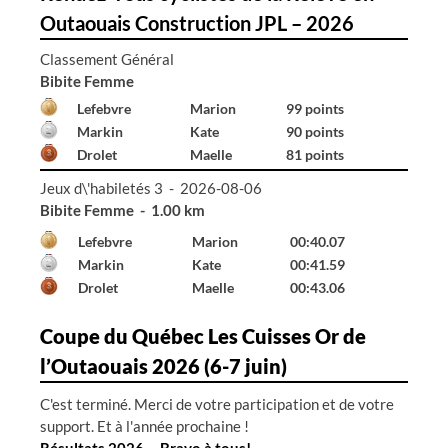
Outaouais Construction JPL – 2026
Classement Général
Bibite Homme
Declerck
Émile
99 points
Hall
Gabriel
96 points
Renaud
Émile
52 points
Jeux d\'habiletés 3 - 2026-08-06
Bibite Femme - 1.00 km
Lefebvre
Marion
00:40.07
Markin
Kate
00:41.59
Drolet
Maelle
00:43.06
Coupe du Québec Les Cuisses Or de
l’Outaouais 2026 (6-7 juin)
C'est terminé. Merci de votre participation et de votre
support. Et à l'année prochaine !
Résultats 2026 -- Bravo à tous!