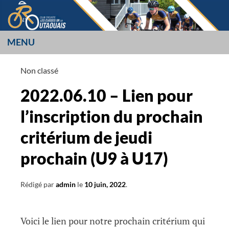
Aller
au
contenu
MENU
LES CUISSES OR
Non classé
L’OUTAOUAIS
2022.06.10 – Lien pour
l’inscription du prochain
critérium de jeudi
prochain (U9 à U17)
Rédigé par
admin
le
10 juin, 2022
.
Voici le lien pour notre prochain critérium qui