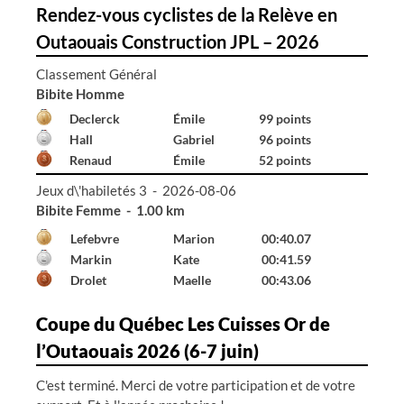
Rendez-vous cyclistes de la Relève en
Outaouais Construction JPL – 2026
Classement Général
Bibite Homme
Declerck
Émile
99 points
Hall
Gabriel
96 points
Renaud
Émile
52 points
Jeux d\'habiletés 3 - 2026-08-06
Bibite Homme - 1.00 km
Declerck
Émile
00:41.65
Hall
Gabriel
01:24.87
---
---
99:99.00
Coupe du Québec Les Cuisses Or de
l’Outaouais 2026 (6-7 juin)
C'est terminé. Merci de votre participation et de votre