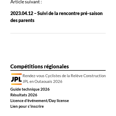
t
Article suivant :
i
2023.04.12 – Suivi de la rencontre pré-saison
o
des parents
n
d
e
s
a
r
t
Compétitions régionales
i
Rendez-vous Cyclistes de la Relève Construction
c
JPL en Outaouais 2026
l
Guide technique 2026
e
Résultats 2026
s
Licence d'événement/Day license
Lien pour s'inscrire