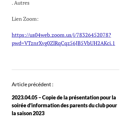
. Autres
Lien Zoom:
https://us04web.zoom.us/j/78326452078?
pwd=VTznrXvg0ZlRqCqz56JB5VbUH2AKci.1
N
Article précédent :
a
2023.04.05 – Copie de la présentation pour la
v
soirée d’information des parents du club pour
i
la saison 2023
g
a