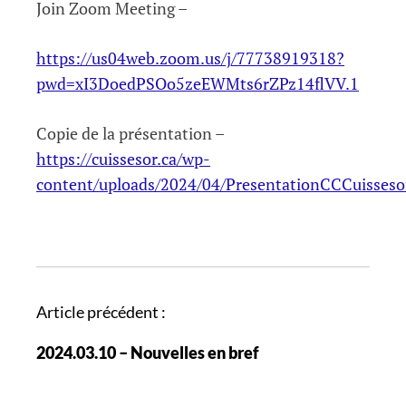
Join Zoom Meeting –
https://us04web.zoom.us/j/77738919318?
pwd=xI3DoedPSOo5zeEWMts6rZPz14flVV.1
Copie de la présentation –
https://cuissesor.ca/wp-
content/uploads/2024/04/PresentationCCCuisseso
N
Article précédent :
a
2024.03.10 – Nouvelles en bref
v
i