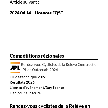
g
Article suivant :
a
2024.04.14 – Licences FQSC
t
i
o
n
d
e
s
Compétitions régionales
a
Rendez-vous Cyclistes de la Relève Construction
r
JPL en Outaouais 2026
t
Guide technique 2026
i
Résultats 2026
c
Licence d'événement/Day license
l
Lien pour s'inscrire
e
s
Rendez-vous cyclistes de la Relève en