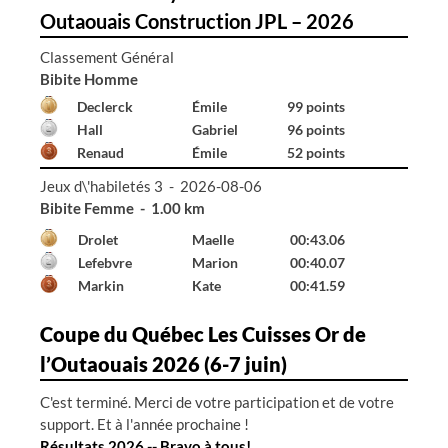
Outaouais Construction JPL – 2026
Classement Général
Bibite Homme
Declerck
Émile
99 points
Hall
Gabriel
96 points
Renaud
Émile
52 points
Jeux d\'habiletés 3 - 2026-08-06
Bibite Homme - 1.00 km
Declerck
Émile
00:41.65
Hall
Gabriel
01:24.87
---
---
99:99.00
Coupe du Québec Les Cuisses Or de
l’Outaouais 2026 (6-7 juin)
C'est terminé. Merci de votre participation et de votre
support. Et à l'année prochaine !
Résultats 2026 -- Bravo à tous!