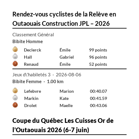
Rendez-vous cyclistes de la Relève en
Outaouais Construction JPL – 2026
Classement Général
Bibite Homme
Declerck
Émile
99 points
Hall
Gabriel
96 points
Renaud
Émile
52 points
Jeux d\'habiletés 3 - 2026-08-06
Bibite Homme - 1.00 km
Declerck
Émile
00:41.65
Hall
Gabriel
01:24.87
---
---
99:99.00
Coupe du Québec Les Cuisses Or de
l’Outaouais 2026 (6-7 juin)