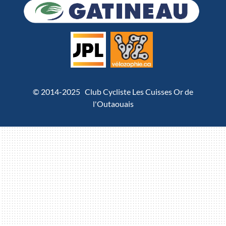
© 2014-2025 Club Cycliste Les Cuisses Or de
l'Outaouais