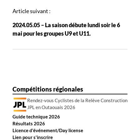
g
a
Article suivant :
t
2024.05.05 – La saison débute lundi soir le 6
i
mai pour les groupes U9 et U11.
o
n
d
e
s
a
r
Compétitions régionales
t
Rendez-vous Cyclistes de la Relève Construction
i
JPL en Outaouais 2026
c
Guide technique 2026
l
Résultats 2026
e
Licence d'événement/Day license
s
Lien pour s'inscrire