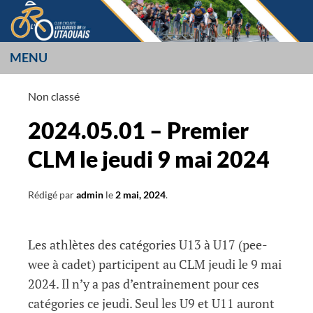
Aller
au
contenu
MENU
LES CUISSES OR
Non classé
L’OUTAOUAIS
2024.05.01 – Premier
CLM le jeudi 9 mai 2024
Rédigé par
admin
le
2 mai, 2024
.
Les athlètes des catégories U13 à U17 (pee-
wee à cadet) participent au CLM jeudi le 9 mai
2024. Il n’y a pas d’entrainement pour ces
catégories ce jeudi. Seul les U9 et U11 auront