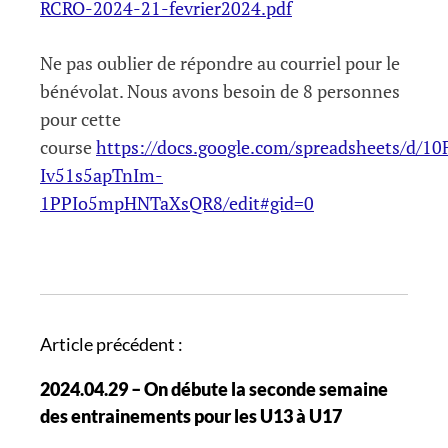
RCRO-2024-21-fevrier2024.pdf
Ne pas oublier de répondre au courriel pour le
bénévolat. Nous avons besoin de 8 personnes
pour cette
course
https://docs.google.com/spreadsheets/d/1
Iv51s5apTnIm-
1PPIo5mpHNTaXsQR8/edit#gid=0
N
Article précédent :
a
2024.04.29 – On débute la seconde semaine
v
des entrainements pour les U13 à U17
i