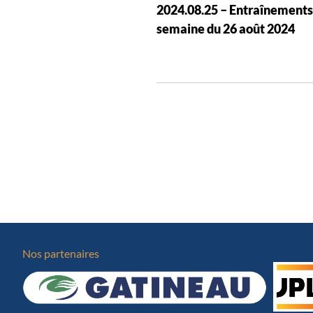
2024.08.25 – Entraînements
v
semaine du 26 août 2024
i
g
a
t
i
o
n
d
e
s
a
r
Nos partenaires
t
i
c