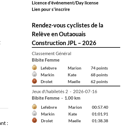
Licence d'événement/Day license
Lien pour s'inscrire
Rendez-vous cyclistes de la
Relève en Outaouais
t
Construction JPL – 2026
Classement Général
Bibite Homme
Declerck
Émile
74 points
Hall
Gabriel
74 points
Renaud
Émile
52 points
Jeux d\'habiletés 2 - 2026-07-16
Bibite Femme - 1.00 km
Lefebvre
Marion
00:57.40
Markin
Kate
01:01.91
Drolet
Maelle
01:38.38
nt :