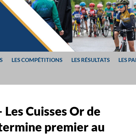
S
LES COMPÉTITIONS
LES RÉSULTATS
LES P
R
IS
 Les Cuisses Or de
 termine premier au