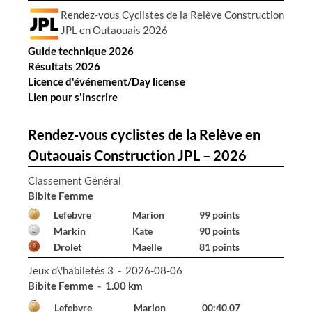
r
Rendez-vous Cyclistes de la Relève Construction
t
JPL en Outaouais 2026
i
Guide technique 2026
c
Résultats 2026
l
Licence d'événement/Day license
e
Lien pour s'inscrire
s
Rendez-vous cyclistes de la Relève en
Outaouais Construction JPL – 2026
Classement Général
Bibite Homme
Declerck
Émile
99 points
Hall
Gabriel
96 points
Renaud
Émile
52 points
Jeux d\'habiletés 3 - 2026-08-06
Bibite Femme - 1.00 km
Lefebvre
Marion
00:40.07