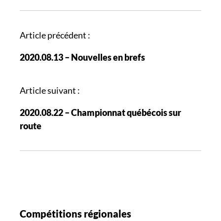
N
Article précédent :
a
2020.08.13 – Nouvelles en brefs
v
i
g
Article suivant :
a
2020.08.22 – Championnat québécois sur
t
route
i
o
n
d
e
s
a
Compétitions régionales