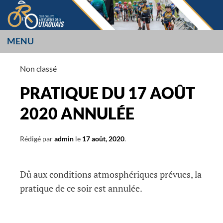
Aller
au
contenu
MENU
LES CUISSES OR
Non classé
L’OUTAOUAIS
PRATIQUE DU 17 AOÛT
2020 ANNULÉE
Rédigé par
admin
le
17 août, 2020
.
Dû aux conditions atmosphériques prévues, la
pratique de ce soir est annulée.